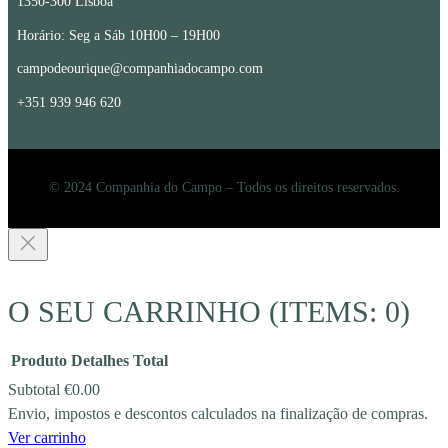
1350-300 Lisboa
Horário: Seg a Sáb 10H00 – 19H00
campodeourique@companhiadocampo.com
+351 939 946 620
© 2024 Companhia do Campo – Todos os direitos reservados.
O SEU CARRINHO
(ITEMS: 0)
Produto
Detalhes
Total
Subtotal
€0.00
Envio, impostos e descontos calculados na finalização de compras.
PRODUCTS
Ver carrinho