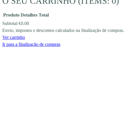
O SEU CARRINHO
(ITEMS: 0)
Produto
Detalhes
Total
Subtotal
€0.00
Envio, impostos e descontos calculados na finalização de compras.
PRODUCTS
Ver carrinho
IN
Ir para a finalização de compras
CART