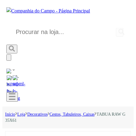
Início
Loja
Decorativos
Cestos, Tabuleiros, Caixas
TABUA RAW G
35X61