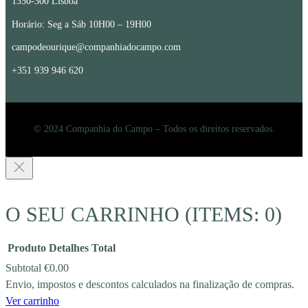
1350-300 Lisboa
Horário: Seg a Sáb 10H00 – 19H00
campodeourique@companhiadocampo.com
+351 939 946 620
© 2024 Companhia do Campo – Todos os direitos reservados.
O SEU CARRINHO
(ITEMS: 0)
Produto
Detalhes
Total
Subtotal
€0.00
Envio, impostos e descontos calculados na finalização de compras.
PRODUCTS
Ver carrinho