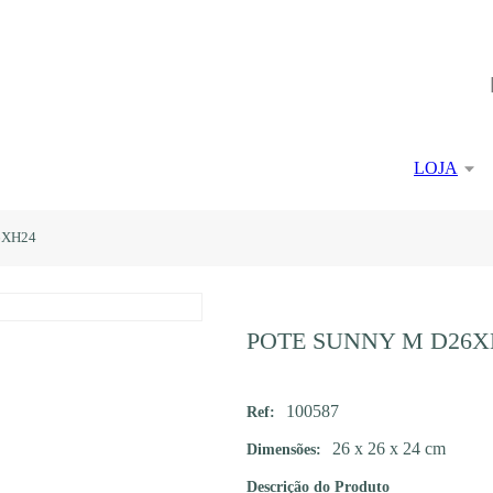
LOJA
6XH24
POTE SUNNY M D26X
100587
Ref:
26 x 26 x 24 cm
Dimensões:
Descrição do Produto