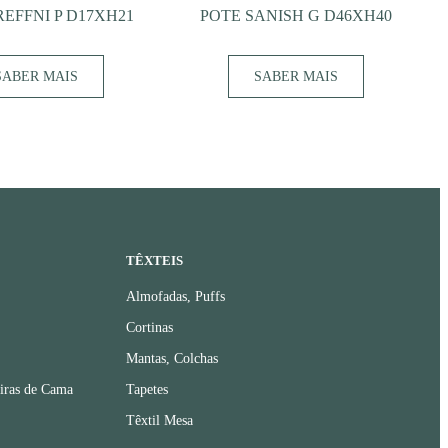
REFFNI P D17XH21
POTE SANISH G D46XH40
SABER MAIS
SABER MAIS
TÊXTEIS
Almofadas, Puffs
Cortinas
Mantas, Colchas
iras de Cama
Tapetes
Têxtil Mesa