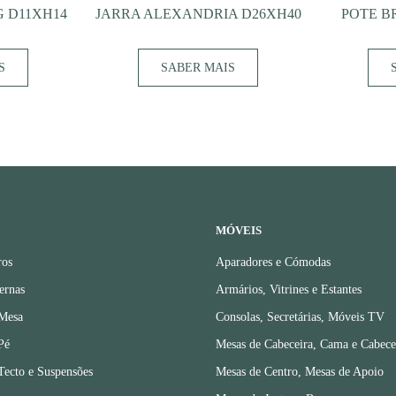
G D11XH14
JARRA ALEXANDRIA D26XH40
POTE B
S
SABER MAIS
MÓVEIS
ros
Aparadores e Cómodas
ernas
Armários, Vitrines e Estantes
 Mesa
Consolas, Secretárias, Móveis TV
Pé
Mesas de Cabeceira, Cama e Cabece
Tecto e Suspensões
Mesas de Centro, Mesas de Apoio