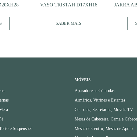
D20XH28
VASO TRISTAH D17XH16
JARRA AB
S
SABER MAIS
MÓVEIS
ros
Aparadores e Cómodas
ernas
Armários, Vitrines e Estantes
 Mesa
Consolas, Secretárias, Móveis TV
Pé
Mesas de Cabeceira, Cama e Cabece
Tecto e Suspensões
Mesas de Centro, Mesas de Apoio