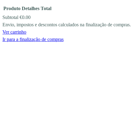
Produto
Detalhes
Total
Subtotal
€0.00
Envio, impostos e descontos calculados na finalização de compras.
PRODUCTS
Ver carrinho
IN
Ir para a finalização de compras
CART