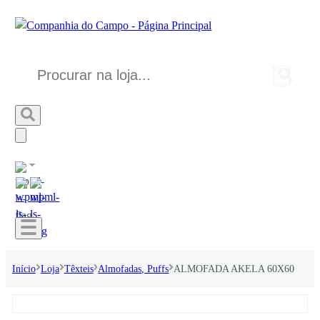
Início
Loja
Têxteis
Almofadas, Puffs
ALMOFADA AKELA 60X60