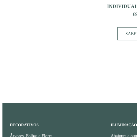
INDIVIDUAL
€
SABE
DECORATIVOS
ILUMINAÇÃO
Árvores, Folhas e Flores
Abajours e out