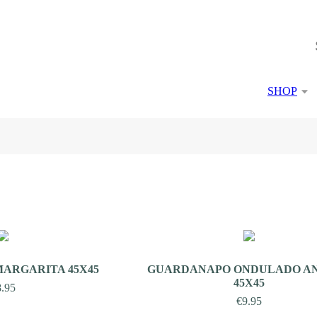
SHOP
ARGARITA 45X45
GUARDANAPO ONDULADO A
45X45
8.95
€
9.95