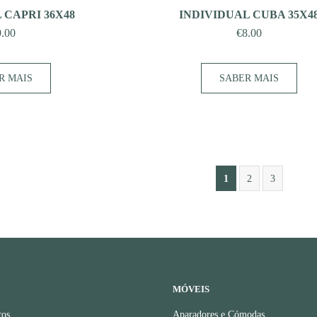
 CAPRI 36X48
INDIVIDUAL CUBA 35X4
9.00
€
8.00
R MAIS
SABER MAIS
1
2
3
MÓVEIS
ros
Aparadores e Cómodas