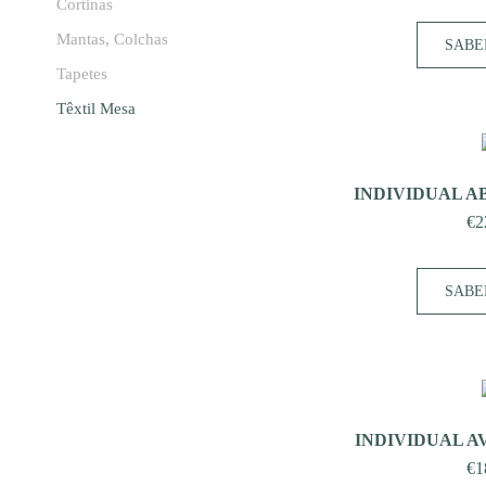
Cortinas
Mantas, Colchas
SABE
Tapetes
Têxtil Mesa
INDIVIDUAL A
€
2
SABE
INDIVIDUAL A
€
1