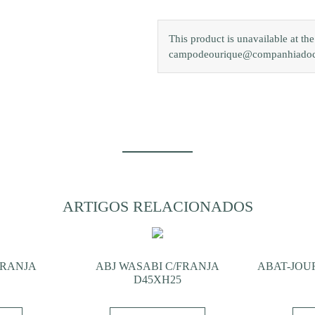
This product is unavailable at th
campodeourique@companhiadocam
ARTIGOS RELACIONADOS
FRANJA
ABJ WASABI C/FRANJA
ABAT-JOUR
D45XH25