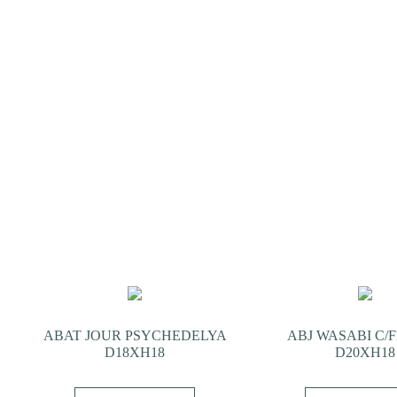
ABAT JOUR PSYCHEDELYA
ABJ WASABI C/
D18XH18
D20XH18