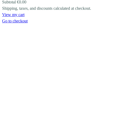
Subtotal
€0.00
Shipping, taxes, and discounts calculated at checkout.
PRODUCTS
View my cart
IN
Go to checkout
CART