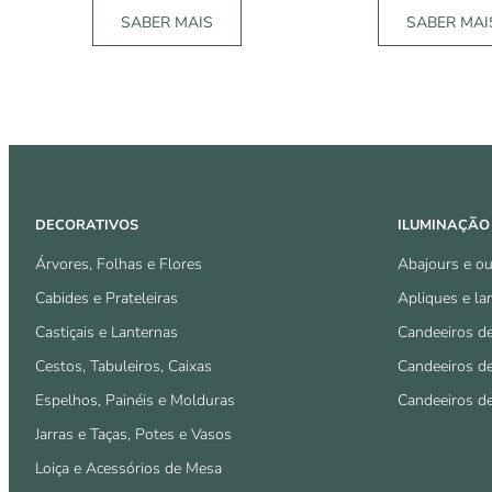
SABER MAIS
SABER MAI
DECORATIVOS
ILUMINAÇÃO
Árvores, Folhas e Flores
Abajours e ou
Cabides e Prateleiras
Apliques e la
Castiçais e Lanternas
Candeeiros d
Cestos, Tabuleiros, Caixas
Candeeiros d
Espelhos, Painéis e Molduras
Candeeiros d
Jarras e Taças, Potes e Vasos
Loiça e Acessórios de Mesa