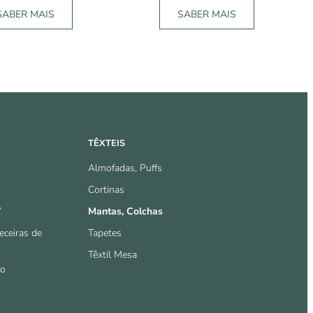
SABER MAIS
SABER MAIS
TÊXTEIS
Almofadas, Puffs
Cortinas
V
Mantas, Colchas
eceiras de
Tapetes
Têxtil Mesa
io