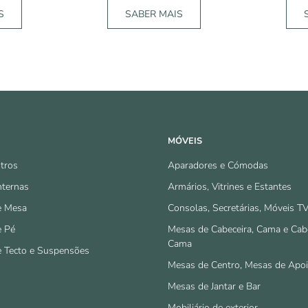
S
SABER MAIS
MÓVEIS
tros
Aparadores e Cómodas
nternas
Armários, Vitrines e Estantes
e Mesa
Consolas, Secretárias, Móveis T
e Pé
Mesas de Cabeceira, Cama e Cab
Cama
e Tecto e Suspensões
Mesas de Centro, Mesas de Apo
Mesas de Jantar e Bar
Mobiliário de exterior