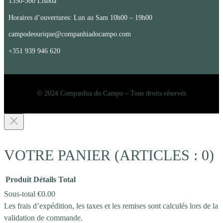
1350-300 Lisboa
Horaires d’ouvertures: Lun au Sam 10h00 – 19h00
campodeourique@companhiadocampo.com
+351 939 946 620
© 2024 Companhia do Campo – Tous droits réservés
VOTRE PANIER
(ARTICLES : 0)
Produit
Détails
Total
Sous-total
€0.00
Les frais d’expédition, les taxes et les remises sont calculés lors de la
PRODUITS
validation de commande.