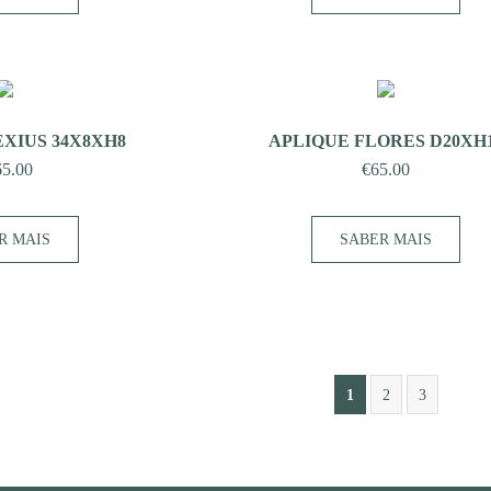
XIUS 34X8XH8
APLIQUE FLORES D20XH
65.00
€
65.00
R MAIS
SABER MAIS
1
2
3