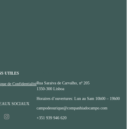
NS UTILES
CONTACTS
Rua Saraiva de Carvalho, nº 205
ique de Confidentialité
1350-300 Lisboa
Horaires d’ouvertures: Lun au Sam 10h00 – 19h00
EAUX SOCIAUX
campodeourique@companhiadocampo.com
Instagram
+351 939 946 620