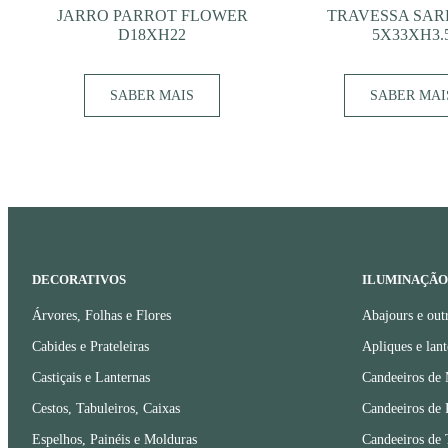
JARRO PARROT FLOWER
TRAVESSA SAR
D18XH22
5X33XH3.
SABER MAIS
SABER MAI
DECORATIVOS
ILUMINAÇÃO
Árvores, Folhas e Flores
Abajours e out
Cabides e Prateleiras
Apliques e lant
Castiçais e Lanternas
Candeeiros de
Cestos, Tabuleiros, Caixas
Candeeiros de 
Espelhos, Painéis e Molduras
Candeeiros de 