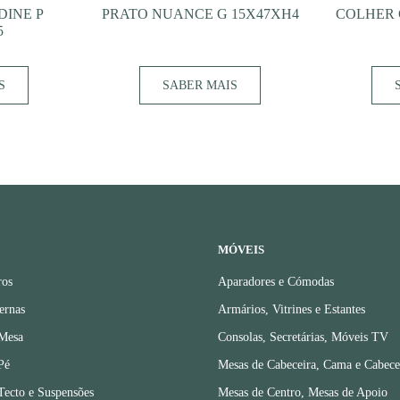
DINE P
PRATO NUANCE G 15X47XH4
COLHER 
5
S
SABER MAIS
MÓVEIS
ros
Aparadores e Cómodas
ernas
Armários, Vitrines e Estantes
 Mesa
Consolas, Secretárias, Móveis TV
Pé
Mesas de Cabeceira, Cama e Cabece
Tecto e Suspensões
Mesas de Centro, Mesas de Apoio