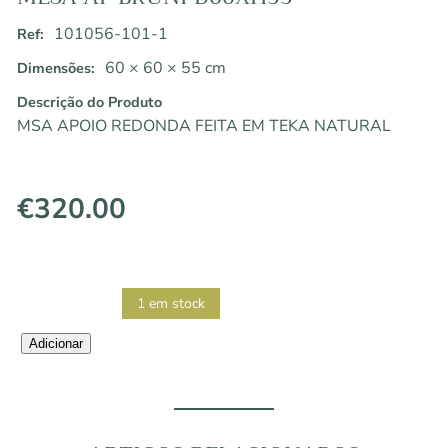
101056-101-1
Ref:
60 × 60 × 55 cm
Dimensões:
Descrição do Produto
MSA APOIO REDONDA FEITA EM TEKA NATURAL
€
320.00
1 em stock
Quantidade
Adicionar
de
MESA
AP
BRUNI
D60XH55