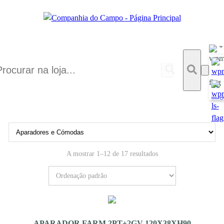
A mostrar 1–12 de 17 resultados
APARADOR FARM 2PT+2GV 120X38XH90