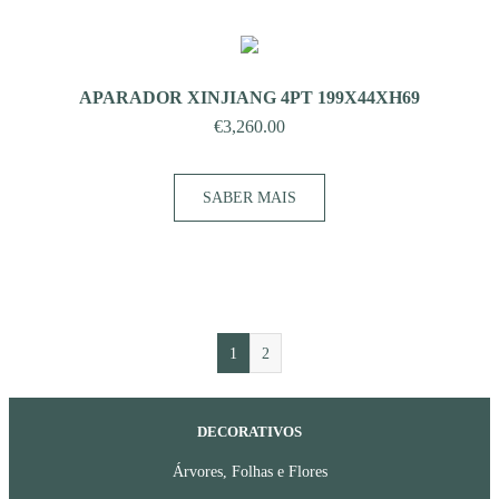
APARADOR XINJIANG 4PT 199X44XH69
€
3,260.00
SABER MAIS
1
2
DECORATIVOS
Árvores, Folhas e Flores