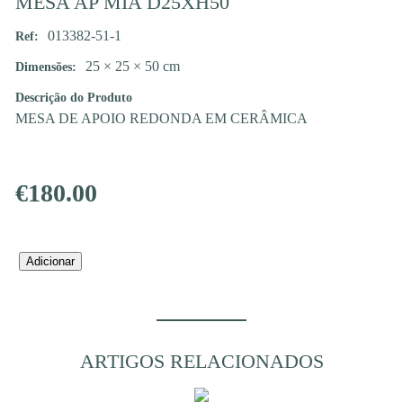
MESA AP MIA D25XH50
013382-51-1
Ref:
25 × 25 × 50 cm
Dimensões:
Descrição do Produto
MESA DE APOIO REDONDA EM CERÂMICA
€
180.00
Quantidade
Adicionar
de
MESA
AP
MIA
D25XH50
ARTIGOS RELACIONADOS