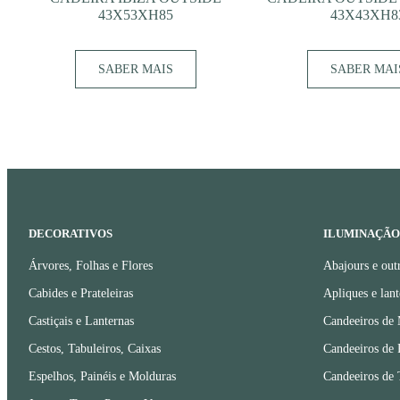
43X53XH85
43X43XH8
SABER MAIS
SABER MAI
DECORATIVOS
ILUMINAÇÃO
Árvores, Folhas e Flores
Abajours e out
Cabides e Prateleiras
Apliques e lant
Castiçais e Lanternas
Candeeiros de
Cestos, Tabuleiros, Caixas
Candeeiros de 
Espelhos, Painéis e Molduras
Candeeiros de 