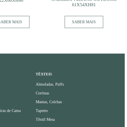
22X60XH80
61X54XH81
SABER MAIS
SABER MAIS
TÊXTEIS
Almofadas, Puffs
Cortinas
Mantas, Colchas
iras de Cama
Tapetes
Têxtil Mesa