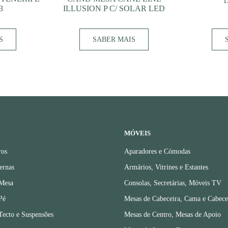
1
3
ILLUSION P C/ SOLAR LED
S
SABER MAIS
MÓVEIS
ros
Aparadores e Cómodas
ernas
Armários, Vitrines e Estantes
 Mesa
Consolas, Secretárias, Móveis TV
Pé
Mesas de Cabeceira, Cama e Cabece
Tecto e Suspensões
Mesas de Centro, Mesas de Apoio