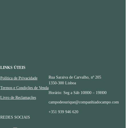
LINKS ÚTEIS
CONTACTOS
Rua Saraiva de Carvalho, nº 205
Política de Privacidade
1350-300 Lisboa
Termos e Condições de Venda
Horário: Seg a Sáb 10H00 – 19H00
Livro de Reclamações
campodeourique@companhiadocampo.com
+351 939 946 620
REDES SOCIAIS