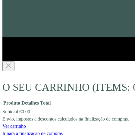
O SEU CARRINHO
(ITEMS: 
Produto
Detalhes
Total
Subtotal
€0.00
Envio, impostos e descontos calculados na finalização de compras.
PRODUCTS
Ver carrinho
Ir para a finalização de compras