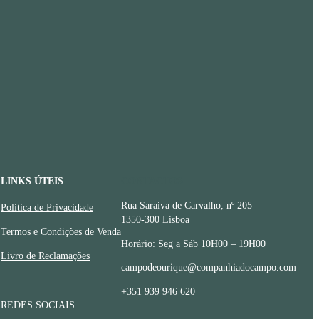
LINKS ÚTEIS
CONTACTOS
Rua Saraiva de Carvalho, nº 205
Política de Privacidade
1350-300 Lisboa
Termos e Condições de Venda
Horário: Seg a Sáb 10H00 – 19H00
Livro de Reclamações
campodeourique@companhiadocampo.com
+351 939 946 620
REDES SOCIAIS