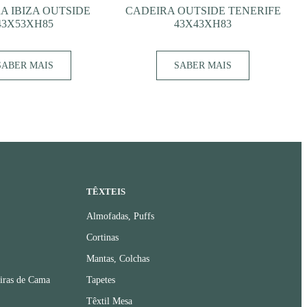
A IBIZA OUTSIDE
CADEIRA OUTSIDE TENERIFE
43X53XH85
43X43XH83
SABER MAIS
SABER MAIS
TÊXTEIS
Almofadas, Puffs
Cortinas
Mantas, Colchas
iras de Cama
Tapetes
Têxtil Mesa