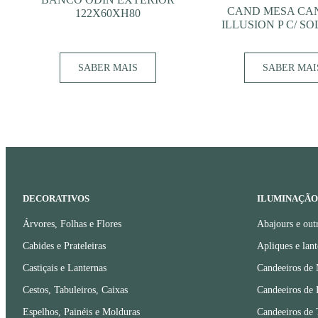
CAND MESA CAN
122X60XH80
ILLUSION P C/ S
SABER MAIS
SABER MAI
DECORATIVOS
ILUMINAÇÃO
Árvores, Folhas e Flores
Abajours e out
Cabides e Prateleiras
Apliques e lant
Castiçais e Lanternas
Candeeiros de
Cestos, Tabuleiros, Caixas
Candeeiros de 
Espelhos, Painéis e Molduras
Candeeiros de 