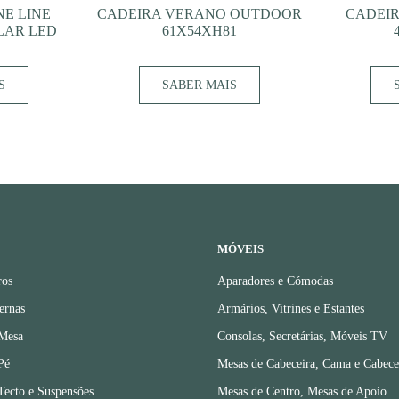
E LINE
CADEIRA VERANO OUTDOOR
CADEIR
OLAR LED
61X54XH81
S
SABER MAIS
MÓVEIS
ros
Aparadores e Cómodas
ernas
Armários, Vitrines e Estantes
 Mesa
Consolas, Secretárias, Móveis TV
Pé
Mesas de Cabeceira, Cama e Cabece
Tecto e Suspensões
Mesas de Centro, Mesas de Apoio