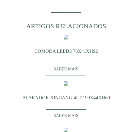
PINOT
4PT+1PRT
192X34XH89
ARTIGOS RELACIONADOS
COMODA LEEDS 78X41XH92
SABER MAIS
APARADOR XINJIANG 4PT 199X44XH69
SABER MAIS