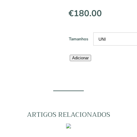
€
180.00
Tamanhos
Quantidade
Adicionar
de
BANCO
BAMBOO
D44XH54
ARTIGOS RELACIONADOS