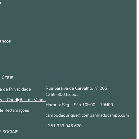
io
Bancos
 ÚTEIS
CONTACTOS
Rua Saraiva de Carvalho, nº 205
ca de Privacidade
1350-300 Lisboa
s e Condições de Venda
Horário: Seg a Sáb 10H00 – 19H00
 de Reclamações
campodeourique@companhiadocampo.com
+351 939 946 620
 SOCIAIS