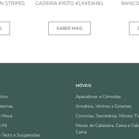
N STRIPES
CADEIRA KYOTO 41X45XH81
BANCO 
S
SABER MAIS
MÓVEIS
tros
Aparadores e Cómodas
nternas
Armários, Vitrines e Estantes
e Mesa
Consolas, Secretárias, Móveis T
e Pé
Mesas de Cabeceira, Cama e Cab
Cama
e Tecto e Suspensões