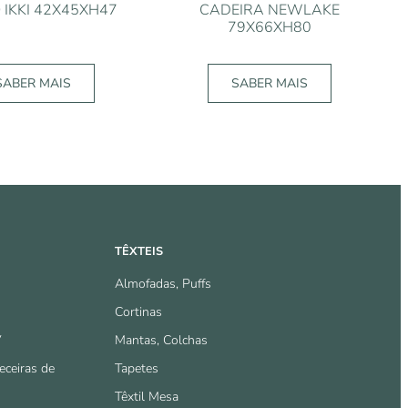
IKKI 42X45XH47
CADEIRA NEWLAKE
79X66XH80
SABER MAIS
SABER MAIS
TÊXTEIS
Almofadas, Puffs
Cortinas
V
Mantas, Colchas
eceiras de
Tapetes
Têxtil Mesa