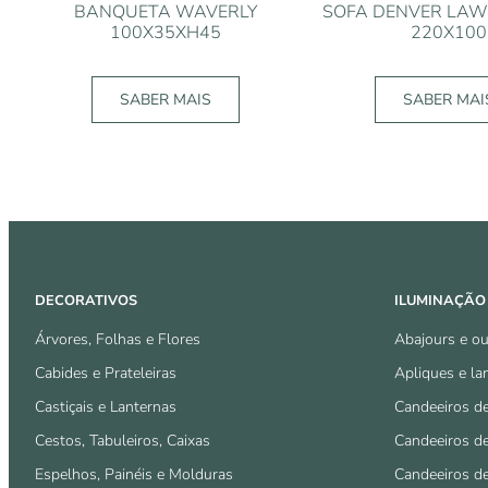
BANQUETA WAVERLY
SOFA DENVER LAW
100X35XH45
220X100
SABER MAIS
SABER MAI
DECORATIVOS
ILUMINAÇÃO
Árvores, Folhas e Flores
Abajours e ou
Cabides e Prateleiras
Apliques e la
Castiçais e Lanternas
Candeeiros d
Cestos, Tabuleiros, Caixas
Candeeiros d
Espelhos, Painéis e Molduras
Candeeiros d