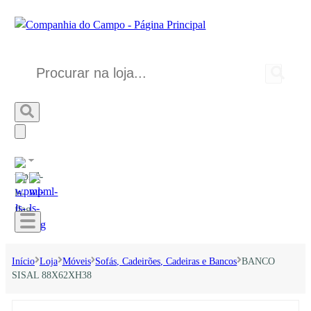
Início
Loja
Móveis
Sofás, Cadeirões, Cadeiras e Bancos
BANCO
SISAL 88X62XH38