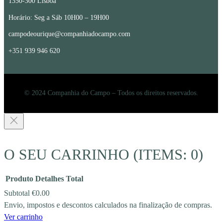
1350-300 Lisboa
Horário: Seg a Sáb 10H00 – 19H00
campodeourique@companhiadocampo.com
+351 939 946 620
© 2024 Companhia do Campo – Todos os direitos reservados.
O SEU CARRINHO
(ITEMS: 0)
Produto
Detalhes
Total
Subtotal
€0.00
Envio, impostos e descontos calculados na finalização de compras.
PRODUCTS
Ver carrinho