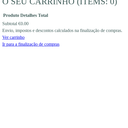
O SEU CARRINHO
(ITEMS: 0)
Produto
Detalhes
Total
Subtotal
€0.00
Envio, impostos e descontos calculados na finalização de compras.
PRODUCTS
Ver carrinho
IN
Ir para a finalização de compras
CART