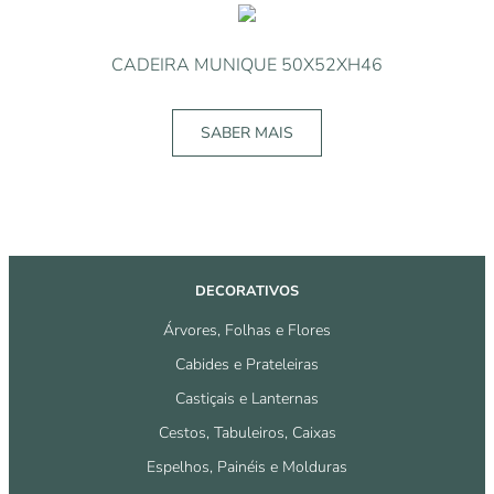
CADEIRA MUNIQUE 50X52XH46
SABER MAIS
DECORATIVOS
Árvores, Folhas e Flores
Cabides e Prateleiras
Castiçais e Lanternas
Cestos, Tabuleiros, Caixas
Espelhos, Painéis e Molduras