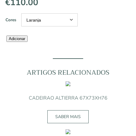
€
110.00
Cores
Quantidade
Adicionar
de
CADEIRA
JAVA
34X35XH89
ARTIGOS RELACIONADOS
CADEIRAO ALTIERRA 67X73XH76
SABER MAIS