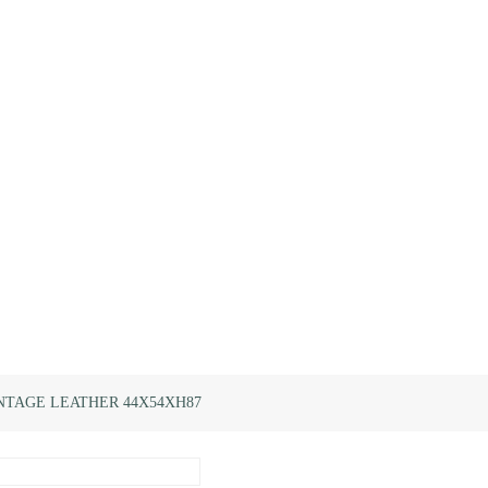
NTAGE LEATHER 44X54XH87