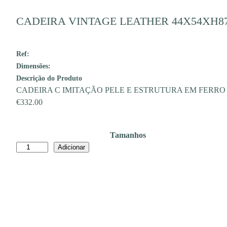
CADEIRA VINTAGE LEATHER 44X54XH8
Ref:
Dimensões:
Descrição do Produto
CADEIRA C IMITAÇÃO PELE E ESTRUTURA EM FERRO
€
332.00
Tamanhos
Quantidade
Adicionar
de
CADEIRA
VINTAGE
LEATHER
44X54XH87