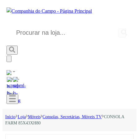
Início
Loja
Móveis
Consolas, Secretárias, Móveis TV
CONSOLA
FARM 85X43XH80