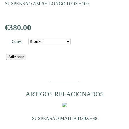
SUSPENSAO AMISH LONGO D70XH100
€
380.00
Cores
Quantidade
Adicionar
de
SUSPENSAO
AMISH
LONGO
D70XH100
ARTIGOS RELACIONADOS
SUSPENSAO MAITIA D30XH48