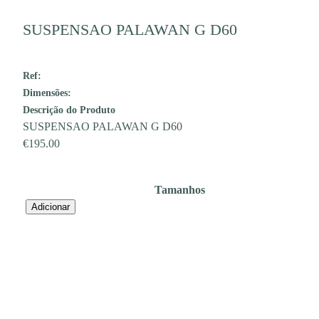
SUSPENSAO PALAWAN G D60
Ref:
Dimensões:
Descrição do Produto
SUSPENSAO PALAWAN G D60
€
195.00
Tamanhos
Quantidade
Adicionar
de
SUSPENSAO
PALAWAN
G
D60