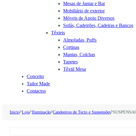
Mesas de Jantar e Bar
Mobiliário de exterior
Móveis de Apoio Diversos
Sofás, Cadeirões, Cadeiras e Bancos
Têxteis
Almofadas, Puffs
Cortinas
Mantas, Colchas
Tapetes
Têxtil Mesa
Conceito
Tailor Made
Contactos
Início
Loja
Iluminação
Candeeiros de Tecto e Suspensões
SUSPENSAO