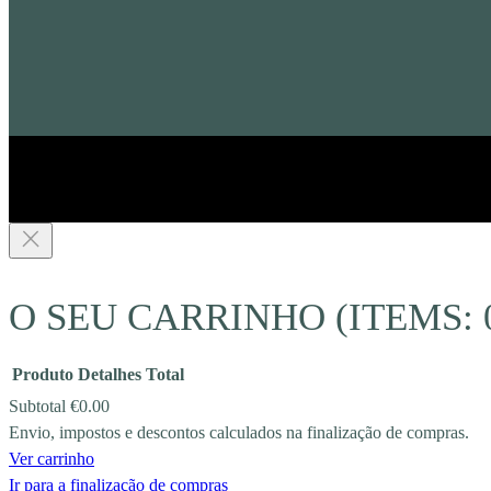
O SEU CARRINHO
(ITEMS: 
Produto
Detalhes
Total
Subtotal
€0.00
Envio, impostos e descontos calculados na finalização de compras.
PRODUCTS
Ver carrinho
Ir para a finalização de compras