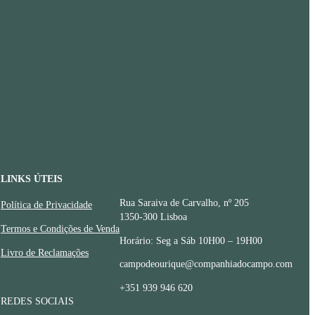
LINKS ÚTEIS
CONTACTOS
Rua Saraiva de Carvalho, nº 205
Política de Privacidade
1350-300 Lisboa
Termos e Condições de Venda
Horário: Seg a Sáb 10H00 – 19H00
Livro de Reclamações
campodeourique@companhiadocampo.com
+351 939 946 620
REDES SOCIAIS