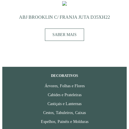
ABJ BROOKLIN C/ FRANJA JUTA D35XH22
SABER MAIS
DECORATIVOS
Árvores, Folhas e Flores
Cabides e Prateleiras
Castiçais e Lanternas
Cestos, Tabuleiros, Caixas
Espelhos, Painéis e Molduras