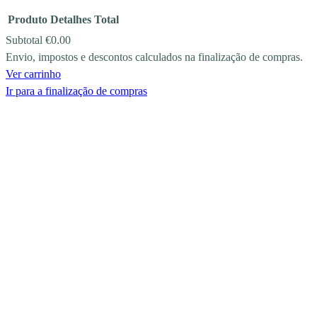
Produto
Detalhes
Total
Subtotal
€0.00
Envio, impostos e descontos calculados na finalização de compras.
PRODUCTS
Ver carrinho
IN
Ir para a finalização de compras
CART