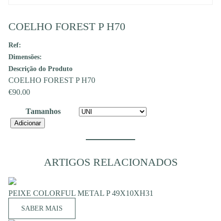
COELHO FOREST P H70
Ref:
Dimensões:
Descrição do Produto
COELHO FOREST P H70
€
90.00
Tamanhos
Quantidade
Adicionar
de
COELHO
FOREST
ARTIGOS RELACIONADOS
P
H70
PEIXE COLORFUL METAL P 49X10XH31
SABER MAIS