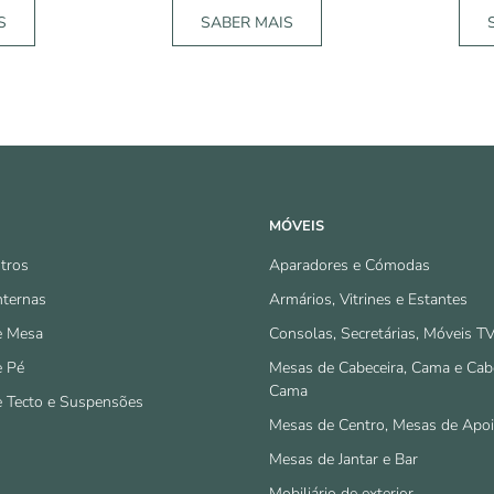
S
SABER MAIS
MÓVEIS
tros
Aparadores e Cómodas
nternas
Armários, Vitrines e Estantes
e Mesa
Consolas, Secretárias, Móveis T
e Pé
Mesas de Cabeceira, Cama e Cab
Cama
e Tecto e Suspensões
Mesas de Centro, Mesas de Apo
Mesas de Jantar e Bar
Mobiliário de exterior