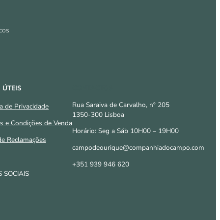
cos
 ÚTEIS
CONTACTOS
Rua Saraiva de Carvalho, nº 205
ca de Privacidade
1350-300 Lisboa
s e Condições de Venda
Horário: Seg a Sáb 10H00 – 19H00
 de Reclamações
campodeourique@companhiadocampo.com
+351 939 946 620
 SOCIAIS
tagram