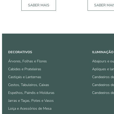
SABER MAIS
SABER MAI
DECORATIVOS
ILUMINAÇÃO
Árvores, Folhas e Flores
Abajours e ou
Cabides e Prateleiras
Apliques e la
Castiçais e Lanternas
Candeeiros d
Cestos, Tabuleiros, Caixas
Candeeiros d
Espelhos, Painéis e Molduras
Candeeiros d
Jarras e Taças, Potes e Vasos
Loiça e Acessórios de Mesa