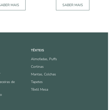
SABER MAIS
SABER MAIS
TÊXTEIS
Almofadas, Puffs
Cortinas
V
Mantas, Colchas
eceiras de
Tapetes
Têxtil Mesa
io