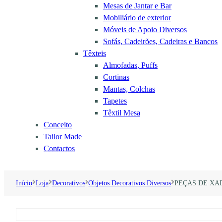
Mesas de Jantar e Bar
Mobiliário de exterior
Móveis de Apoio Diversos
Sofás, Cadeirões, Cadeiras e Bancos
Têxteis
Almofadas, Puffs
Cortinas
Mantas, Colchas
Tapetes
Têxtil Mesa
Conceito
Tailor Made
Contactos
Início
Loja
Decorativos
Objetos Decorativos Diversos
PEÇAS DE XAD