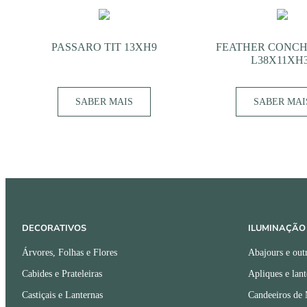
PASSARO TIT 13XH9
FEATHER CONCH
L38X11XH
SABER MAIS
SABER MAI
DECORATIVOS
ILUMINAÇÃO
Árvores, Folhas e Flores
Abajours e out
Cabides e Prateleiras
Apliques e lant
Castiçais e Lanternas
Candeeiros de