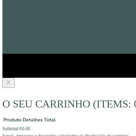
O SEU CARRINHO
(ITEMS: 
Produto
Detalhes
Total
Subtotal
€0.00
Envio, impostos e descontos calculados na finalização de compras.