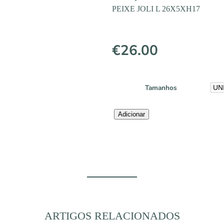
PEIXE JOLI L 26X5XH17
€
26.00
Tamanhos
Quantidade
Adicionar
de
PEIXE
JOLI
L
26X5XH17
ARTIGOS RELACIONADOS