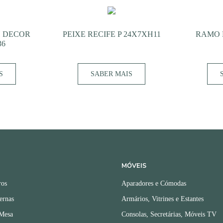
 DECOR
PEIXE RECIFE P 24X7XH11
RAMO 
36
S
SABER MAIS
MÓVEIS
ros
Aparadores e Cómodas
ernas
Armários, Vitrines e Estantes
 Mesa
Consolas, Secretárias, Móveis TV