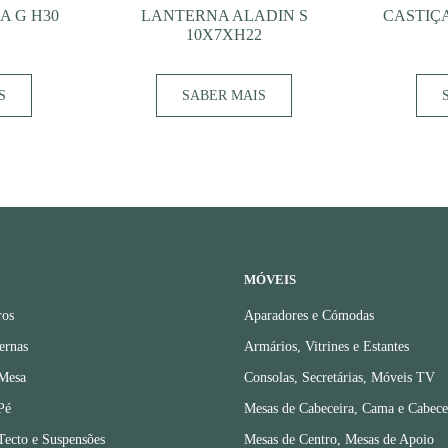
A G H30
LANTERNA ALADIN S
CASTIÇA
10X7XH22
S
SABER MAIS
MÓVEIS
ros
Aparadores e Cómodas
ernas
Armários, Vitrines e Estantes
 Mesa
Consolas, Secretárias, Móveis TV
Pé
Mesas de Cabeceira, Cama e Cabece
Tecto e Suspensões
Mesas de Centro, Mesas de Apoio