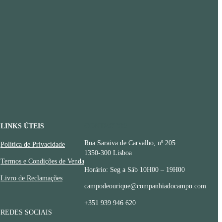
LINKS ÚTEIS
CONTACTOS
Rua Saraiva de Carvalho, nº 205
Política de Privacidade
1350-300 Lisboa
Termos e Condições de Venda
Horário: Seg a Sáb 10H00 – 19H00
Livro de Reclamações
campodeourique@companhiadocampo.com
+351 939 946 620
REDES SOCIAIS