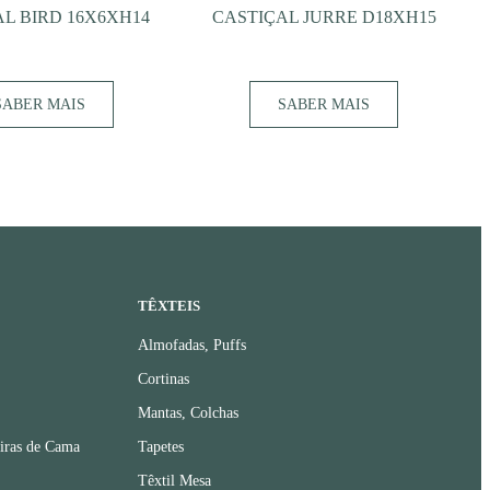
L BIRD 16X6XH14
CASTIÇAL JURRE D18XH15
SABER MAIS
SABER MAIS
TÊXTEIS
Almofadas, Puffs
Cortinas
Mantas, Colchas
iras de Cama
Tapetes
Têxtil Mesa