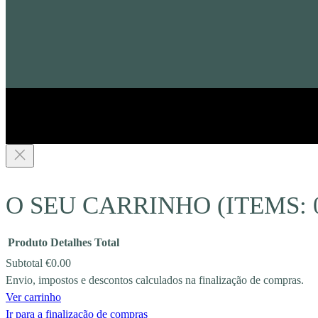
O SEU CARRINHO
(ITEMS: 
Produto
Detalhes
Total
Subtotal
€0.00
Envio, impostos e descontos calculados na finalização de compras.
PRODUCTS
Ver carrinho
Ir para a finalização de compras