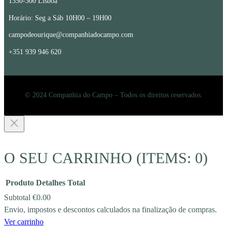
1350-300 Lisboa
Horário: Seg a Sáb 10H00 – 19H00
campodeourique@companhiadocampo.com
+351 939 946 620
© 2024 Companhia do Campo – Todos os direitos reservados.
O SEU CARRINHO
(ITEMS: 0)
Produto
Detalhes
Total
Subtotal
€0.00
Envio, impostos e descontos calculados na finalização de compras.
PRODUCTS
Ver carrinho