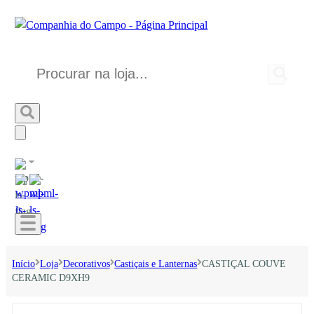
Início
Loja
Decorativos
Castiçais e Lanternas
CASTIÇAL COUVE
CERAMIC D9XH9