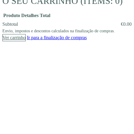
O SEU CARRINHO
(ITEMS: 0)
Produto
Detalhes
Total
Subtotal
€0.00
Envio, impostos e descontos calculados na finalização de compras.
PRODUCTS
Ver carrinho
Ir para a finalização de compras
IN
CART