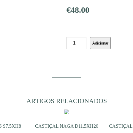
€
48.00
Quantidade
Adicionar
de
CASTIÇAL
TAVOLA
G
D10XH38
ARTIGOS RELACIONADOS
 S7.5XH8
CASTIÇAL NAGA D11.5XH20
CASTIÇAL