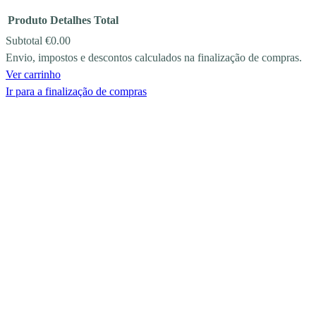
Produto
Detalhes
Total
Subtotal
€0.00
Envio, impostos e descontos calculados na finalização de compras.
PRODUCTS
Ver carrinho
IN
Ir para a finalização de compras
CART