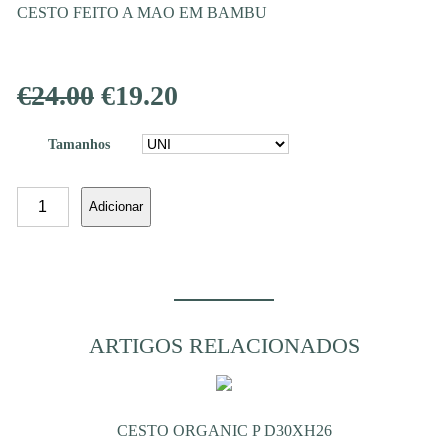
CESTO FEITO A MAO EM BAMBU
O
O
€
24.00
€
19.20
preço
preço
Tamanhos
original
atual
Quantidade
Adicionar
era:
é:
de
CESTO
€24.00.
€19.20.
STEPHEN
P
D33XH4
ARTIGOS RELACIONADOS
CESTO ORGANIC P D30XH26