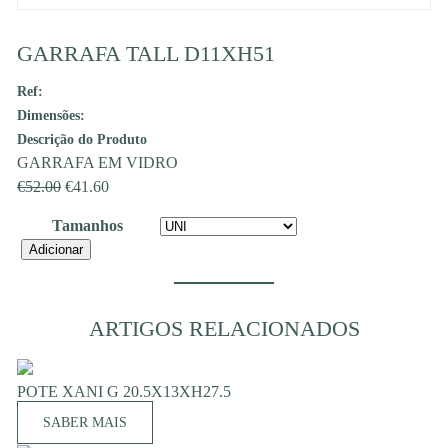
GARRAFA TALL D11XH51
Ref:
Dimensões:
Descrição do Produto
GARRAFA EM VIDRO
O
O
€
52.00
€
41.60
preço
preço
Tamanhos
original
atual
Quantidade
Adicionar
era:
é:
de
€52.00.
€41.60.
GARRAFA
TALL
ARTIGOS RELACIONADOS
D11XH51
POTE XANI G 20.5X13XH27.5
SABER MAIS