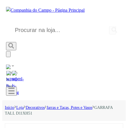
Início
Loja
Decorativos
Jarras e Taças, Potes e Vasos
GARRAFA
TALL D11XH51