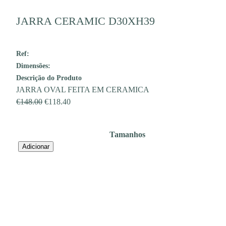
JARRA CERAMIC D30XH39
Ref:
Dimensões:
Descrição do Produto
JARRA OVAL FEITA EM CERAMICA
O
O
€
148.00
€
118.40
preço
preço
original
atual
Tamanhos
era:
é:
Quantidade
Adicionar
€148.00.
€118.40.
de
JARRA
CERAMIC
D30XH39