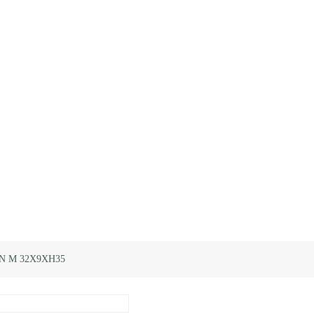
N M 32X9XH35