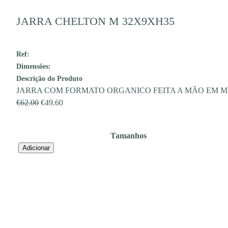
JARRA CHELTON M 32X9XH35
Ref:
Dimensões:
Descrição do Produto
JARRA COM FORMATO ORGANICO FEITA A MÃO EM 
O
O
€
62.00
€
49.60
preço
preço
original
atual
Tamanhos
era:
é:
Quantidade
Adicionar
€62.00.
€49.60.
de
JARRA
CHELTON
M
32X9XH35