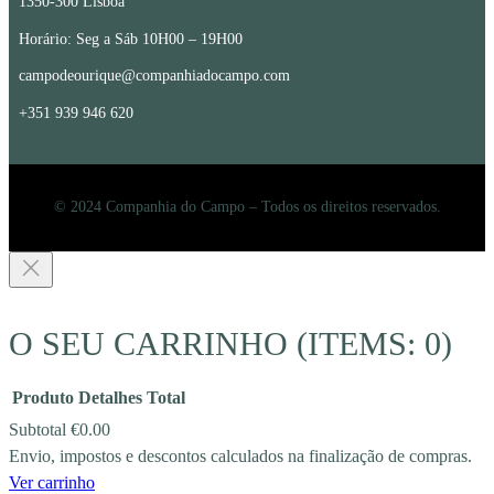
1350-300 Lisboa
Horário: Seg a Sáb 10H00 – 19H00
campodeourique@companhiadocampo.com
+351 939 946 620
© 2024 Companhia do Campo – Todos os direitos reservados.
O SEU CARRINHO
(ITEMS: 0)
Produto
Detalhes
Total
Subtotal
€0.00
Envio, impostos e descontos calculados na finalização de compras.
PRODUCTS
Ver carrinho