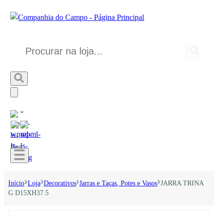
Início
Loja
Decorativos
Jarras e Taças, Potes e Vasos
JARRA TRINA
G D15XH37.5