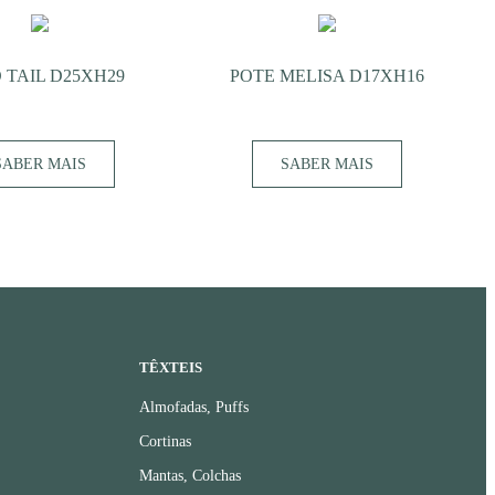
 TAIL D25XH29
POTE MELISA D17XH16
SABER MAIS
SABER MAIS
TÊXTEIS
Almofadas, Puffs
Cortinas
Mantas, Colchas