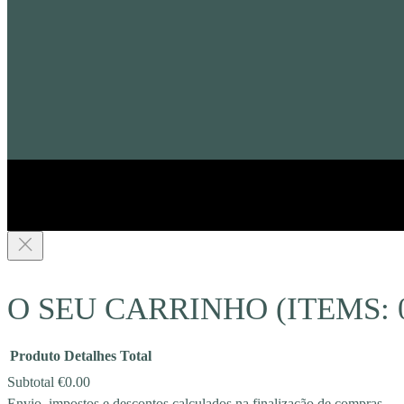
O SEU CARRINHO
(ITEMS: 
Produto
Detalhes
Total
Subtotal
€0.00
Envio, impostos e descontos calculados na finalização de compras.