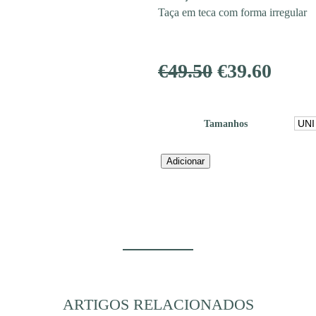
Taça em teca com forma irregular
O
O
€
49.50
€
39.60
preço
preç
Tamanhos
original
atual
era:
é:
Quantidade
Adicionar
de
€49.50.
€39.6
TAÇA
TEAK
35XH8
ARTIGOS RELACIONADOS