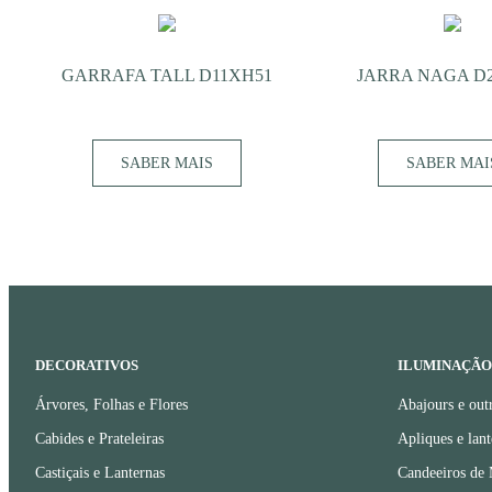
GARRAFA TALL D11XH51
JARRA NAGA D
SABER MAIS
SABER MAI
DECORATIVOS
ILUMINAÇÃO
Árvores, Folhas e Flores
Abajours e out
Cabides e Prateleiras
Apliques e lant
Castiçais e Lanternas
Candeeiros de