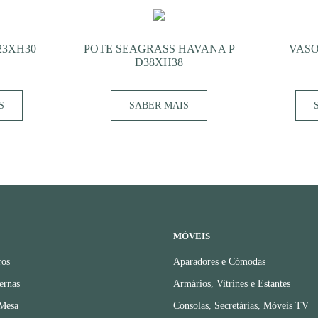
23XH30
POTE SEAGRASS HAVANA P
VASO
D38XH38
S
SABER MAIS
MÓVEIS
ros
Aparadores e Cómodas
ernas
Armários, Vitrines e Estantes
 Mesa
Consolas, Secretárias, Móveis TV