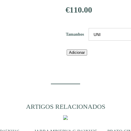
€
110.00
Tamanhos
Quantidade
Adicionar
de
VASO
KOLAR
P
D22XH37
ARTIGOS RELACIONADOS