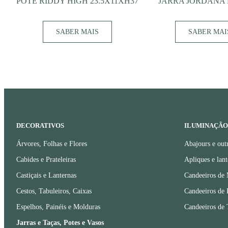
POTE RIDDY HIGH 23.5X11XH37
JARRA JORDANA 
SABER MAIS
SABER MAI
DECORATIVOS
ILUMINAÇÃO
Árvores, Folhas e Flores
Abajours e out
Cabides e Prateleiras
Apliques e lant
Castiçais e Lanternas
Candeeiros de
Cestos, Tabuleiros, Caixas
Candeeiros de 
Espelhos, Painéis e Molduras
Candeeiros de 
Jarras e Taças, Potes e Vasos