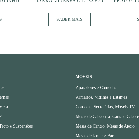
D15XH16
JARRA MINERVA G D13XH25
PRATO CIN
S
SABER MAIS
MÓVEIS
ros
Aparadores e Cómodas
ernas
Armários, Vitrines e Estantes
 Mesa
Consolas, Secretárias, Móveis TV
Pé
Mesas de Cabeceira, Cama e Cabece
Tecto e Suspensões
Mesas de Centro, Mesas de Apoio
Mesas de Jantar e Bar