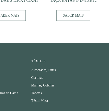
DAE S D20X17.5XH1
TAÇA RAYAS G D41XH12
SABER MAIS
SABER MAIS
TÊXTEIS
Almofadas, Puffs
Cortinas
Mantas, Colchas
iras de Cama
Tapetes
Têxtil Mesa