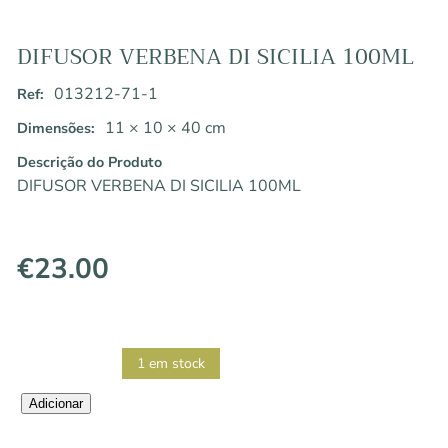
DIFUSOR VERBENA DI SICILIA 100ML
013212-71-1
Ref:
11 × 10 × 40 cm
Dimensões:
Descrição do Produto
DIFUSOR VERBENA DI SICILIA 100ML
€
23.00
1 em stock
Quantidade
Adicionar
de
DIFUSOR