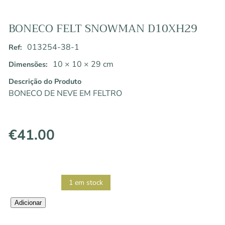
BONECO FELT SNOWMAN D10XH29
013254-38-1
Ref:
10 × 10 × 29 cm
Dimensões:
Descrição do Produto
BONECO DE NEVE EM FELTRO
€
41.00
1 em stock
Quantidade
Adicionar
de
BONECO