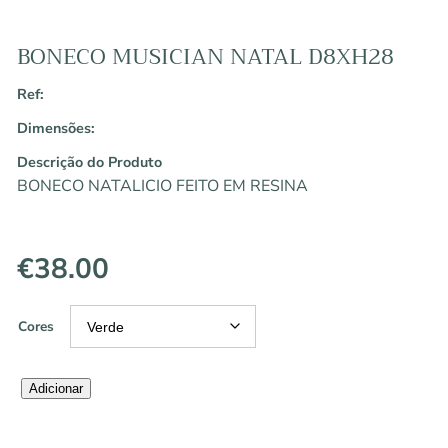
BONECO MUSICIAN NATAL D8XH28
Ref:
Dimensões:
Descrição do Produto
BONECO NATALICIO FEITO EM RESINA
€
38.00
Cores
Quantidade
Adicionar
de
BONECO
MUSICIAN