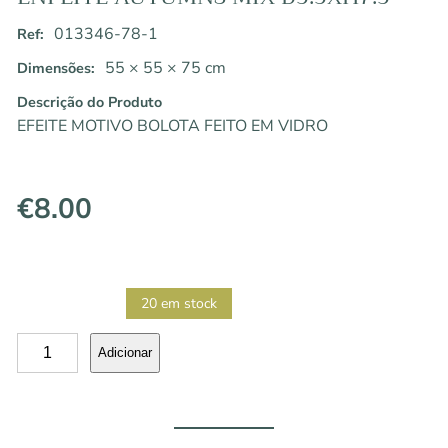
013346-78-1
Ref:
55 × 55 × 75 cm
Dimensões:
Descrição do Produto
EFEITE MOTIVO BOLOTA FEITO EM VIDRO
€
8.00
20 em stock
Quantidade
Adicionar
de
ENFEITE
AUTUMNS
MIX
D5.5XH7.5